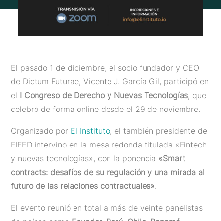
El pasado 1 de diciembre, el socio fundador y CEO
de Dictum Futurae, Vicente J. García Gil, participó en
el
I Congreso de Derecho y Nuevas Tecnologías
, que
celebró de forma online desde el 29 de noviembre.
Organizado por
El Instituto
, el también presidente de
FIFED intervino en la mesa redonda titulada «Fintech
y nuevas tecnologías», con la ponencia
«Smart
contracts: desafíos de su regulación y una mirada al
futuro de las relaciones contractuales»
.
El evento reunió en total a más de veinte panelistas