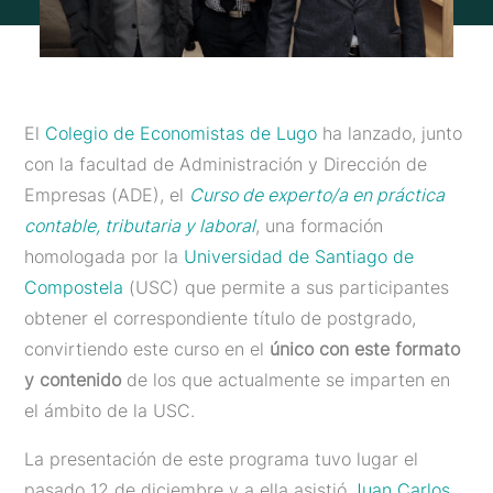
El
Colegio de Economistas de Lugo
ha lanzado, junto
con la facultad de Administración y Dirección de
Empresas (ADE), el
Curso de experto/a en práctica
contable, tributaria y laboral
, una formación
homologada por la
Universidad de Santiago de
Compostela
(USC) que permite a sus participantes
obtener el correspondiente título de postgrado,
convirtiendo este curso en el
único con este formato
y contenido
de los que actualmente se imparten en
el ámbito de la USC.
La presentación de este programa tuvo lugar el
pasado 12 de diciembre y a ella asistió
Juan Carlos